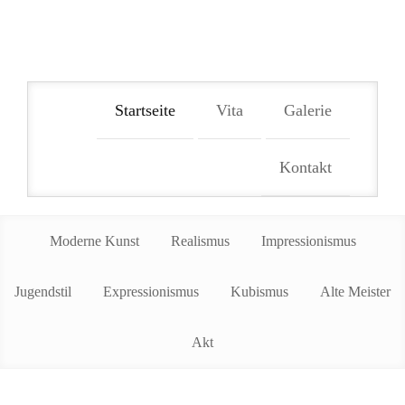
Zur
Zum
Hauptnavigation
Inhalt
springen
springen
Startseite
Vita
Galerie
Kontakt
Moderne Kunst
Realismus
Impressionismus
Jugendstil
Expressionismus
Kubismus
Alte Meister
Akt